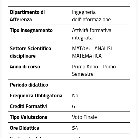
Docenti
Dipartimento di
Ingegneria
Orario e calendari
Afferenza
dell'Informazione
Tipo insegnamento
Attività formativa
integrata
Settore Scientifico
MAT/05 - ANALISI
disciplinare
MATEMATICA
Anno di corso
Primo Anno - Primo
Semestre
Periodo didattico
Frequenza Obbligatoria
No
Crediti Formativi
6
Tipo Valutazione
Voto Finale
Ore Didattica
54