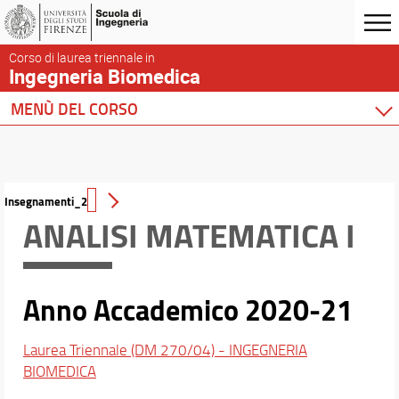
Corso di laurea triennale in
Ingegneria Biomedica
MENÙ DEL CORSO
Home
Corso di studio
Didattica
Insegnamenti_2
ANALISI MATEMATICA I
Insegnamenti
Piano di Studio
Guida dello Studente
Modalità di verifica della conoscenza di altre lingue
Anno Accademico 2020-21
Orientamento e servizi di tutorato
Stage e tirocini
Laurea Triennale (DM 270/04) - INGEGNERIA
Mobilità internazionale
BIOMEDICA
Valutazione della Didattica